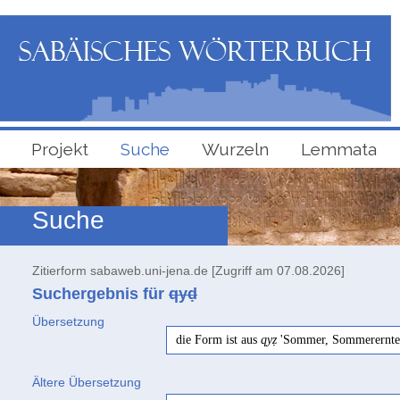
Projekt
Suche
Wurzeln
Lemmata
Suche
Zitierform sabaweb.uni-jena.de [Zugriff am 07.08.2026]
Suchergebnis für
qyḍ
Übersetzung
die Form ist aus
qyẓ
'Sommer, Sommerernte'
Ältere Übersetzung