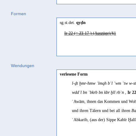
Formen
sg.st.det.
qyḍn
Ir 22 (= ZI 17 ) (Auszüge)/§1
Wendungen
verlesene Form
l-ḏt ḫmr-hmw ʾlmqh bʿl ʾwm ʾtw w-s
wddʾl bn ʾbkrb bn kbr ḫll rbʿn
,
Ir 2
ʾAwām, ihnen das Kommen und Wohlge
und ihren Tälern und bei all ihren
Ba
ʾAbkarib, (aus der) Sippe Kabīr Ḫalī