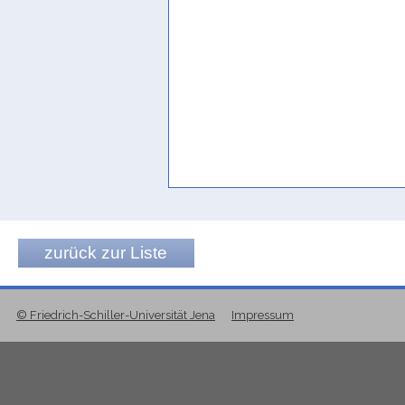
Jemenitisch-Arabisch
gilleh
(
Wz. qll
) "Mangel, Spärlichkei
gullah
(
Wz. qll
) "hohe Felskuppe, H
gulleh
(
Wz. qll
) "großer Wasserkrug
galgal
(
Wz. qlql
) "erschüttern, an d
qalqal
(
Wz. qlql
) "to eat, to fry" Pi
qalqūl
(
Wz. qlql
) "offspring, descen
Jibbali
ḳallān
(
Wz. qll
) "baby, infant, littl
zurück zur Liste
Mehri
ḳəl
(
Wz. qll
) "to spill, pour" Johnst
© Friedrich-Schiller-Universität Jena
Impressum