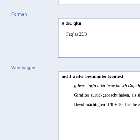
qalqala
(
Wz. qlql
) "bewegen, erschü
Formen
qayl, miqwal
(
Wz. qwl
) "Bezeichnung
st.det.
qltn
qayl
(
Wz. qyl
) "Kleinfürst, Häuptli
Faqʿas 25/3
qayl
(
Wz. qyl (qwl)
) "
al-qaylu: l-ma
Fāris II / 379f.
tawaqqal
(
Wz. wql
) "monter" Landbe
tawaqqala
(
Wz. wql
) "klettern, hin
Wendungen
Gəʿəz
nicht weiter bestimmter Kontext
w
q
allā
"valley, lowland, low place, r
ḏ-hwrʿ ʾgrfn b-kn ʾtww bn ṣrb tšrqn
qalla, qalala
(
Wz. qll
) "be light, be 
Girāfiter zurückgebracht haben, als s
ʾanqalqala
(
Wz. qlql
) "move shake, s
Bevollmächtigten: 1/8 + 10. für die
w
w
q
alq
ala
(
Wz. qlql
) "bring down, s
1991 430
Ḥarsusi
ḳel
(
Wz. qll
) "to be little, insuffice