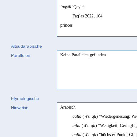
ʾaqyāl
'Qayle'
Faqʿas 2022, 104
princes
Arbach 2023a, 300
Altsüdarabische
Keine Parallelen gefunden.
Parallelen
Etymologische
Arabisch
Hinweise
qalla
(
Wz. qll
) "Wiedergenesung; Wi
qilla
(
Wz. qll
) "Wenigkeit; Geringfüg
qulla
(
Wz. qll
) "höchster Punkt; Gip