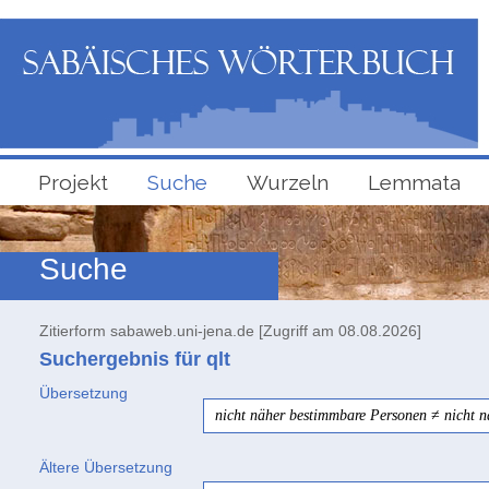
Projekt
Suche
Wurzeln
Lemmata
Suche
Zitierform sabaweb.uni-jena.de [Zugriff am 08.08.2026]
Suchergebnis für qlt
Übersetzung
nicht näher bestimmbare Personen
≠
nicht n
Ältere Übersetzung