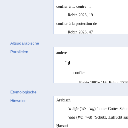
confier à ... contre ...
Robin 2023, 19
confier à la protection de
Robin 2023, 47
placer sous la protection
Altsüdarabische
Robin 2023, 125
Parallelen
andere
Zuflucht gewähren, beschützen
ʾʿḏ
Al-Said 1995, 172
confier
Robin 1991e 116; Robin 2023
Etymologische
place under the protection
Arabisch
Hinweise
Beeston 1979b 1
ʾaʿāḏa
(
Wz. ʿwḏ
) "unter Gottes Schu
ʿāḏa
(
Wz. ʿwḏ
) "Schutz, Zuflucht s
Ḥarsusi