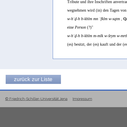
Tribute und ihre Inschriften anvertr
wegnehmen wird (in) den Tagen vo
w-hʿḏ-h b-khlm mn ʾfklm w-sqtm
,
Qa
eine
Person
(?)"
w-hʿḏ-h b-khlm m-mlk w-šrym w-mr
(es) besitzt, der (es) kauft und der (
zurück zur Liste
© Friedrich-Schiller-Universität Jena
Impressum