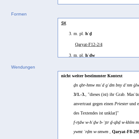
ʿ-t-wḏ
(
Wz. ʿwḏ
) "to seek refuge (fr
Formen
Jemenitisch-Arabisch
SK
ʿāḏ
(
Wz. ʿwḏ
) "seine Zuflucht suche
3. m. pl.
hʿḏ
Jibbali
aʿt´ɔḏ men blís
(
Wz. ʿwḏ
) "I take re
Qaryat-F12-2/4
Mehri
3. m. pl.
hʿḏw
ʿ-t-wḏ
(
Wz. ʿwḏ
) "to seek refuge" J
Qaryat-F8-299, 300/5
Wendungen
nicht weiter bestimmter Kontext
3. m.
hʿḏ
ḏn qbr-hmw msʿd gʿdm bny dʿnm ġlw
Qaryat-F12-3/2
,
Qaryat-F12-3/3
3/1.-3.
, "dieses (ist) ihr Grab. Mas
anvertraut gegen einen
Priester
und e
des Textendes ist unklar]"
f-rṯdw w-hʿḏw b-ʿṯtr ḏ-qbḍ w-khlm
ywmt ʾrḍm w-smwm
,
Qaryat-F8-299