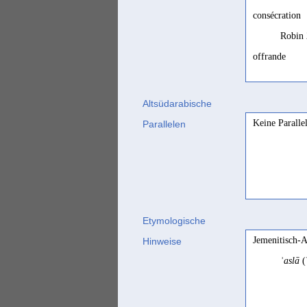
consécration
Robin 
offrande
Robin 
Altsüdarabische
Keine Paralle
Parallelen
Etymologische
Jemenitisch-A
Hinweise
ʾaslā
(