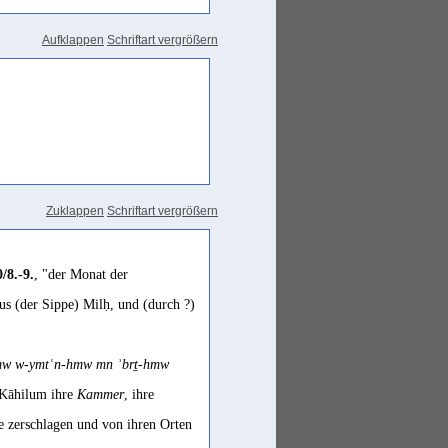
Aufklappen
Schriftart vergrößern
Zuklappen
Schriftart vergrößern
/8.-9.
, "der Monat der
aus (der Sippe) Milḥ, und (durch ?)
hmw w-ymtʿn-hmw mn ʾbrṯ-hmw
 Kāhilum ihre
Kammer
, ihre
ie zerschlagen und von ihren Orten