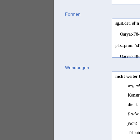
Formen
sg.st.det.
slʾn
Qaryat-F8-
pl.st.pron.
ʾsl
Qaryat-F8-
Wendungen
nicht weiter
wrḫ mb
Konstr
die Ha
f-rṯdw
ywmt 
Tribut