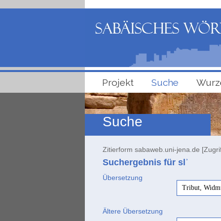
Projekt
Suche
Wurz
Suche
Zitierform sabaweb.uni-jena.de [Zugri
Suchergebnis für slʾ
Übersetzung
Tribut, Widm
Ältere Übersetzung