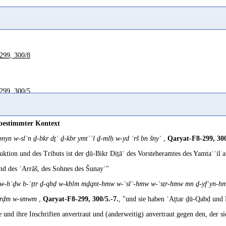
299, 300/8
ʾ
299, 300/5
 bestimmter Kontext
nyn w-slʾn ḏ-bkr dṯʾ ḏ-kbr ymtʿʾl ḏ-mlḥ w-yd ʾrš bn šnyʾ
,
Qaryat-F8-299, 300
uktion und des Tributs ist der ḏū-Bikr Diṯāʾ des Vorsteheramtes des Yamtaʿʾil 
nd des ʾArrāš, des Sohnes des Šunayʾ"
 w-hʿḏw b-ʿṯtr ḏ-qbḍ w-khlm mḏqnt-hmw w-ʾslʾ-hmw w-ʾsṭr-hmw mn ḏ-yfʾyn-
ʾrḍm w-smwm
,
Qaryat-F8-299, 300/5.-7.
, "und sie haben ʿAṯtar ḏū-Qabḍ und
e und ihre Inschriften anvertraut und (anderweitig) anvertraut gegen den, der s