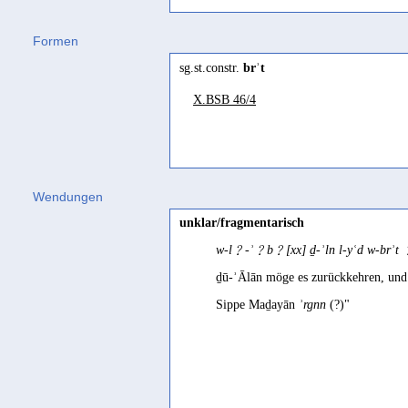
abrō
(
Wz. brʾ
) "to free (from debt, 
Formen
Jemenitisch-Arabisch
sg.st.constr.
brʾt
baräʾ
(
Wz. brʾ
) "to acquit, absolve"
X.BSB 46/4
barāʾah, barāwah
(
Wz. brʾ
) "freein
burā
(
Wz. brʾ
) "clearance, receipt" 
barā
(
Wz. bry
) "freilassen, straflos
Jibbali
Wendungen
bíríʾ
(
Wz. brʾ
) "to be innocent, free
unklar/fragmentarisch
Mehri
w-l﹖-ʾ﹖b﹖[xx] ḏ-ʾln l-yʿd w-br
abōri
(
Wz. brʾ
) "to free (from guilt
ḏū-ʾĀlān möge es zurückkehren, und 
Sippe Maḏayān
ʾrgnn
(?)"