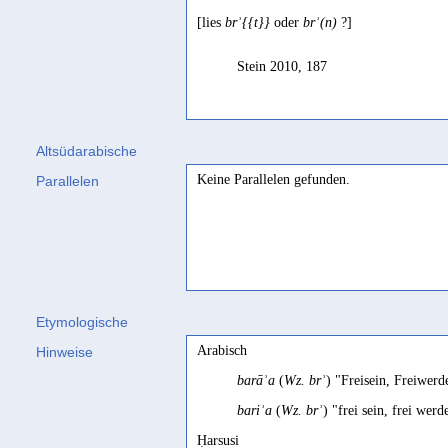
[lies
brʾ{{t}}
oder
brʾ(n)
?]
Stein 2010, 187
Altsüdarabische
Keine Parallelen gefunden.
Parallelen
Etymologische
Arabisch
Hinweise
barāʾa
(
Wz. brʾ
) "Freisein, Freiwer
bariʾa
(
Wz. brʾ
) "frei sein, frei we
Ḥarsusi