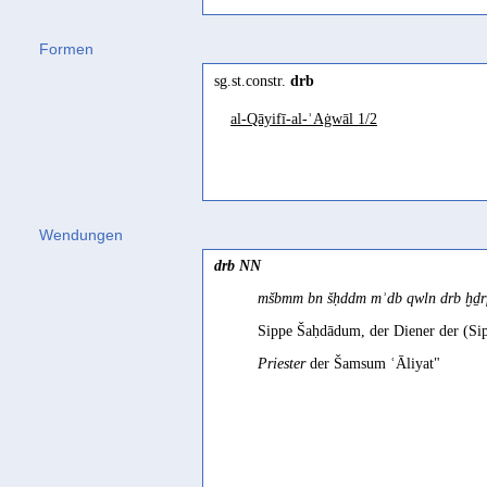
darab II
(
Wz. drb
) "to throw, pull do
Formen
walk, lead; to make pellets" Piament
sg.st.constr.
drb
darrab
(
Wz. drb
) "schulen, trainier
al-Qāyifī-al-ʾAġwāl 1/2
Jibbali
edúrb
(
Wz. drb
) "to train" Johnstone
Mehri
adōrəb
(
Wz. drb
) "to train" Johnsto
Wendungen
drb NN
mšbmm bn šḥddm mʾdb qwln drb ḫḏr
Sippe Šaḥdādum, der Diener der (Si
Priester
der Šamsum ʿĀliyat"