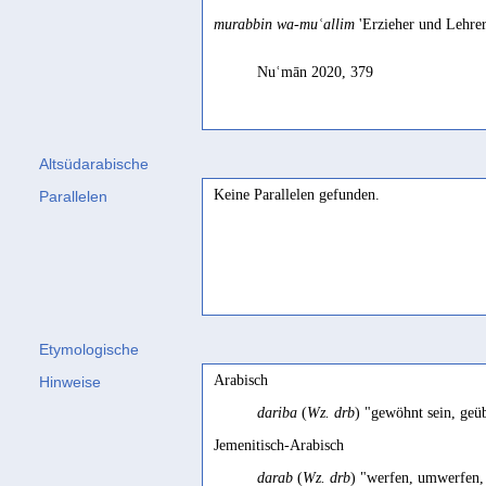
murabbin wa-muʿallim
'Erzieher und Lehrer
Nuʿmān 2020, 379
Altsüdarabische
Keine Parallelen gefunden.
Parallelen
Etymologische
Arabisch
Hinweise
dariba
(
Wz. drb
) "gewöhnt sein, geü
Jemenitisch-Arabisch
darab
(
Wz. drb
) "werfen, umwerfen,