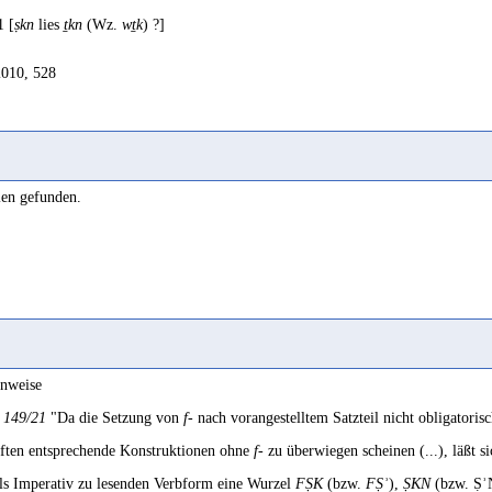
 [
ṣkn
lies
ṯkn
(Wz.
wṯk
) ?]
2010, 528
len gefunden.
inweise
 149/21
"Da die Setzung von
f-
nach vorangestelltem Satzteil nicht obligatorisc
iften entsprechende Konstruktionen ohne
f-
zu überwiegen scheinen (...), läßt si
ls Imperativ zu lesenden Verbform eine Wurzel
FṢK
(bzw.
FṢʾ
),
ṢKN
(bzw. ṢʾN