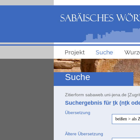
Projekt
Suche
Wurz
Suche
Zitierform sabaweb.uni-jena.de [Zugri
Suchergebnis für ṯk (nṯk od
Übersetzung
beißen > als
Ältere Übersetzung