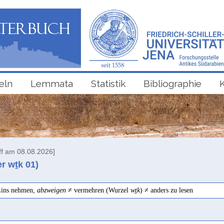
eln
Lemmata
Statistik
Bibliographie
ff am 08.08.2026]
er wṯk
01
)
 Zins nehmen,
abzweigen
≠ vermehren (Wurzel
wṯk
) ≠ anders zu lesen