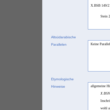
X.BSB 149/21
Stein 
Altsüdarabische
Keine Paralle
Parallelen
Etymologische
allgemeine H
Hinweise
X.BSN
Inschr
wohl a