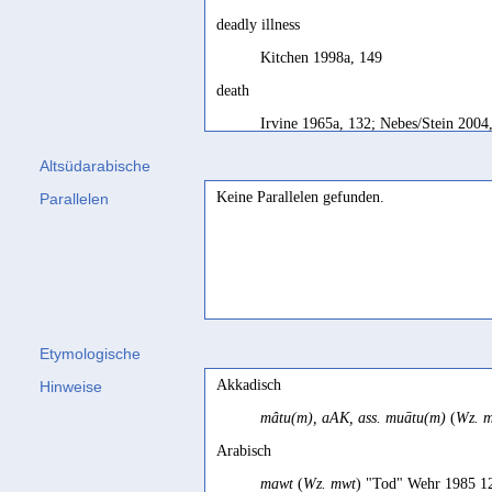
deadly illness
Kitchen 1998a, 149
death
Irvine 1965a, 132; Nebes/Stein 2004
death,
or
mortal sickness
Altsüdarabische
Biella 1982, 270
Keine Parallelen gefunden.
Parallelen
epilepsy
Jamme 1962, 439
fatal disease
SD, 89; SD, 89
Etymologische
femme morte
Akkadisch
Hinweise
Calvet/Robin 1997, 212
mâtu(m), aAK, ass. muātu(m)
(
Wz. m
maladie mortelle
Arabisch
SD français, 89; Robin/Ryckmans 19
mawt
(
Wz. mwt
) "Tod" Wehr 1985 1
mors