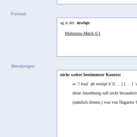
walag
(
Wz. wlq
) "to shout; to chat"
Formen
Jibbali
sg.st.det.
mwlqn
b´ɔtləḳ (b-)
(
Wz. wlq
) "to have troub
Muhtimm-Mārib 6/1
1981 291
Wendungen
nicht weiter bestimmter Kontext
w-ʾl hwḍʾ ḏn mwlqn bʿl[ ... ] [ ... 
diese
Anordnung
soll nicht herausbr
(nämlich dessen,) was von Hagarāw h