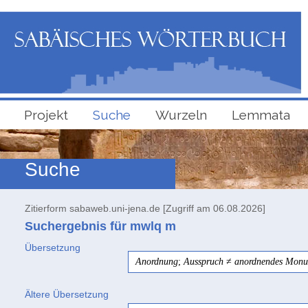
Projekt
Suche
Wurzeln
Lemmata
Suche
Zitierform sabaweb.uni-jena.de [Zugriff am 06.08.2026]
Suchergebnis für mwlq
m
Übersetzung
Anordnung
;
Ausspruch
≠
anordnendes Mon
Ältere Übersetzung