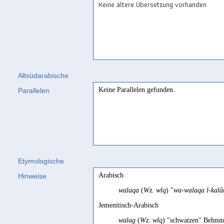
Keine ältere Übersetzung vorhanden
Altsüdarabische
Keine Parallelen gefunden.
Parallelen
Etymologische
Arabisch
Hinweise
walaqa
(
Wz. wlq
) "
wa-walaqa l-kal
Jemenitisch-Arabisch
walag
(
Wz. wlq
) "schwatzen" Behnst