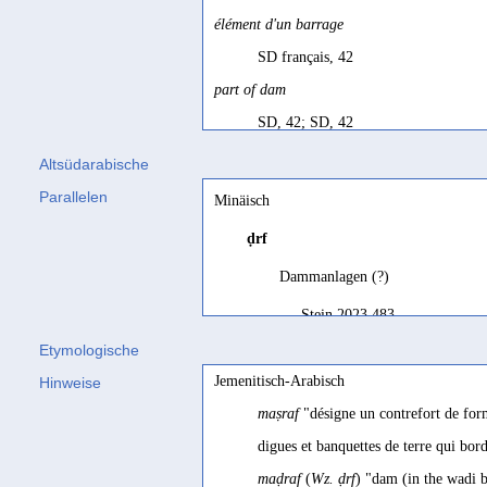
élément d'un barrage
SD français, 42
part of dam
SD, 42; SD, 42
vox obscura, fortasse aedificia sins calce 
Altsüdarabische
extremitatis)
Parallelen
Minäisch
Conti Rossini 1931, 228
ḍrf
Ablenkdamm
Dammanlagen (?)
Nebes 1994, 196 Bsp. 22
Stein 2023 483
barrage
Etymologische
Bron 2002 - 2007, 122
Jemenitisch-Arabisch
Hinweise
basin
maṣraf
"désigne un contrefort de form
Hatke 2019, 37
digues et banquettes de terre qui bo
construction without cement
maḍraf
(
Wz. ḍrf
) "dam (in the wadi 
Jamme 1962, 440