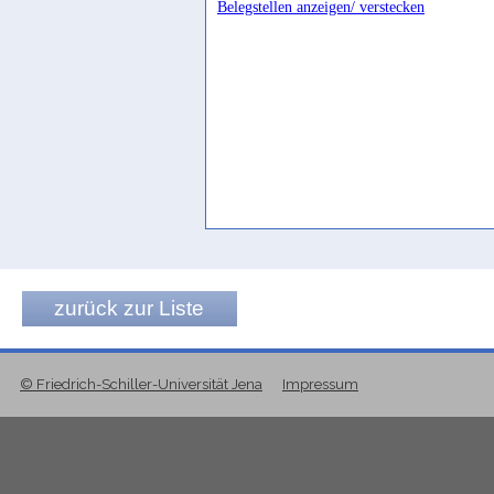
Belegstellen anzeigen/ verstecken
MAFYS-Ḍuraʿ 3/10
Clark 1975-1976, 13
exitus
CIH II, 276
frontal work
Smith 1954, 438
grand mur
Robin 2014a, 40
great wall
Robin 2015c, 107
zurück zur Liste
le grand môle de l'écluse sud de la digue de
Ryckmans 1966, 490 Fn. 43
© Friedrich-Schiller-Universität Jena
Impressum
môle
Robin 1981a, 47
môle (?)
Robin 1988, 95