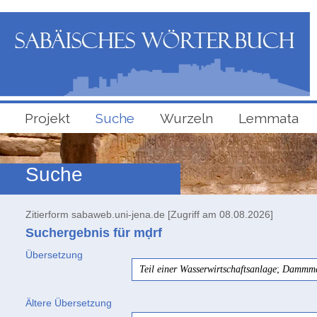
Projekt
Suche
Wurzeln
Lemmata
Suche
Zitierform sabaweb.uni-jena.de [Zugriff am 08.08.2026]
Suchergebnis für mḍrf
Übersetzung
Teil einer Wasserwirtschaftsanlage
;
Dammma
Ältere Übersetzung