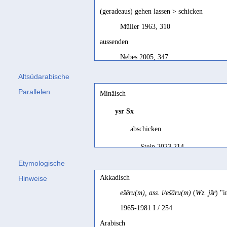
(geradeaus) gehen lassen > schicken
Müller 1963, 310
aussenden
Nebes 2005, 347
dépêcher
Altsüdarabische
Robin 2014, 190
Parallelen
Minäisch
despatch
ysr
Sx
Beeston 1985, 112
abschicken
direct, erect
Stein 2023 214
Beeston 1951b, 13
Etymologische
dirigieren
schicken
Akkadisch
Hinweise
Müller 1899, 6
Stein 2023 490
ešēru(m), ass. i/ešāru(m)
(
Wz. jšr
) "
envoyer
senden
1965-1981 I / 254
Ryckmans 1956b, 382; Ryckmans 1967
Stein 2023 238
Arabisch
envoyer, dépêcher