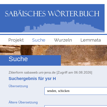
Projekt
Suche
Wurzeln
Lemmata
Suche
Zitierform sabaweb.uni-jena.de [Zugriff am 06.08.2026]
Suchergebnis für ysr
H
Übersetzung
senden, schicken
Ältere Übersetzung