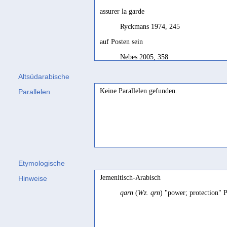
assurer la garde
Ryckmans 1974, 245
auf Posten sein
Nebes 2005, 358
auf Wache stehen
Altsüdarabische
Caskel 1954, 15
Keine Parallelen gefunden.
Parallelen
be on garrison duty
Multhoff 2024, 168 Fn. 12
bekämpfen
Praetorius 1895, 19
Etymologische
belagern
Jemenitisch-Arabisch
Hinweise
Jemen 1998, 406
qarn
(
Wz. qrn
) "power; protection" 
beleaguer
Beeston 1981b, 18
bellum intulit