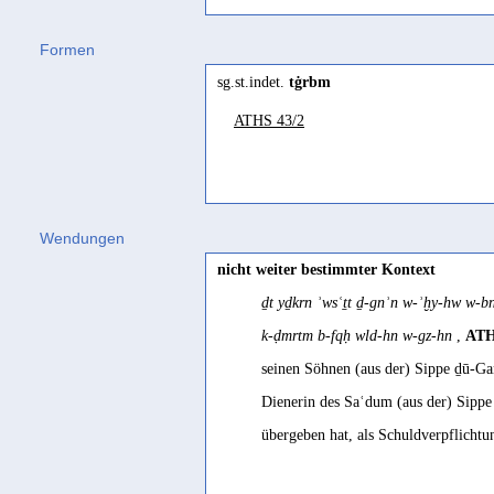
entfernen; verfremden, verändern
ġrb II ʿalā
(
Wz. ġrb
) "to separate, 
Formen
Stein 2023 122
Jibbali
sg.st.indet.
tġrbm
aġtéréb
(
Wz. ġrb
) "to be abroad, aw
remove
ATHS 43/2
Mehri
Jamme 1955g 508; Jamme 19
əġtərōb
(
Wz. ġrb
) "to be abroad, aw
removit, distantem fecit, procul m
Conti Rossini 1931 216
Wendungen
tġrb
nicht weiter bestimmter Kontext
Änderung (des Besitzstandes)
ḏt yḏkrn ʾwsʿṯt ḏ-gnʾn w-ʾḫy-hw w-b
Stein 2023 484
k-ḍmrtm b-fqḥ wld-hn w-gz-hn
,
ATH
seinen Söhnen (aus der) Sippe ḏū-Gan
Dienerin des Saʿdum (aus der) Sippe
übergeben hat, als Schuldverpflicht