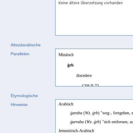
Keine ältere Übersetzung vorhanden
Altsüdarabische
Parallelen
Minäisch
ġrb
discedere
CIH II 72
Etymologische
éloigner
Arabisch
Hinweise
Arbach 1993 38; RES VI 111
ġaraba
(
Wz. ġrb
) "weg-, fortgehen, 
entfernen
ġarraba
(
Wz. ġrb
) "sich entfernen; 
Hommel 1893 126
Jemenitisch-Arabisch