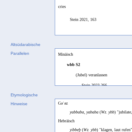
cries
Stein 2021, 163
Altsüdarabische
Parallelen
Minäisch
wbb
S2
(Jubel) veranlassen
Stein 2023 266
Etymologische
Anlaß zum Jubel geben
Gəʿəz
Hinweise
Stein 2023 266
yabbaba, yababa
(
Wz. ybb
) "jubilat
zum Jubeln bringen
Hebräisch
Stein 2023 489
yibbeḇ
(
Wz. ybb
) "klagen, laut rufe