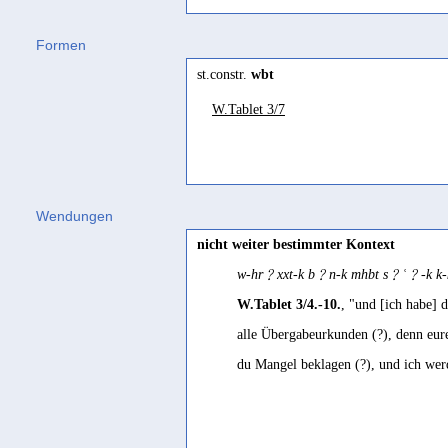
wbt
Syrisch-Aramäisch
Formen
Jubel
yabbeb
(
Wz. ybb
) "cecinit (tuba)s; 
st.constr.
wbt
yūbābā
(
Wz. ybb
) "cantus, clamor"
Stein 2023 266
W.Tablet 3/7
Jubel, Lobpreis
Stein 2023 490
Wendungen
nicht weiter bestimmter Kontext
w-hr﹖xxt-k b﹖n-k mhbt s﹖ʿ﹖-k k-k
W.Tablet 3/4.-10.
, "und [ich habe] 
alle Übergabeurkunden (?), denn eure
du Mangel beklagen (?), und ich werd