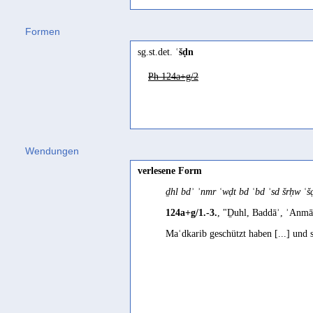
Formen
sg.st.det.
ʿšḍn
Ph 124a+g/2
Wendungen
verlesene Form
ḏhl bdʾ ʾnmr ʿwḍt bd ʿbd ʾsd šrḥw ʿ
124a+g/1.-3.
, "Ḏuhl, Baddāʾ, ʾAnmā
Maʿdkarib geschützt haben [...] und 