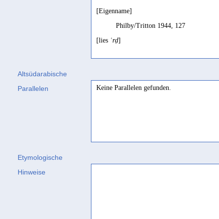
[Eigenname]
Philby/Tritton 1944, 127
[lies
ʿrḍ
]
Müller 2010, 63
Altsüdarabische
Keine Parallelen gefunden.
Parallelen
Etymologische
Hinweise