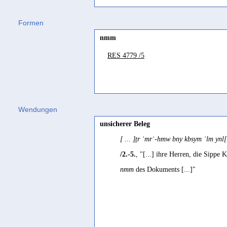
Formen
nmm
RES 4779 /5
Wendungen
unsicherer Beleg
[ ... ]ṯr ʾmrʾ-hmw bny kbsym ʿlm ynl[ 
/2.-5.
, "[...] ihre Herren, die Sipp
nmm
des Dokuments [...]"