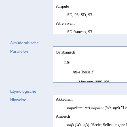
?dispute
SD, 93; SD, 93
?être vivant
SD français, 93
?feud, dispute
Altsüdarabische
SD, 93; SD, 93
Parallelen
Qatabanisch
?living being
nfs
SD, 93; SD, 93
nfs-s
'herself'
[i]n legal texts (...),
nfs
means the
legal per
Murtazin 1986 198
Jamme 1972, 77
Etymologische
nafs
'selbst, Seele'
nfs-s
'himself'
Akkadisch
Hinweise
al-Saʿīd 2002a, 12
Avanzini 2004 110; CSAI 164
napaštum, mA napaltu
(
Wz. npš
) "L
accouchement
nfs-s
'sich selbst'
Arabisch
Robin 2023, 44
Hayajneh 2004a 123; Höfner 
nafs
(
Wz. nfs
) "Seele; Selbst, eigene
âme