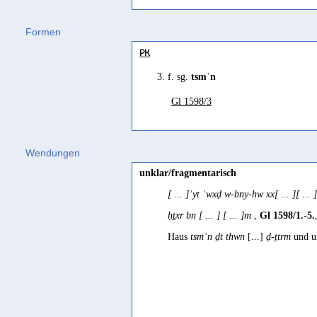
Formen
PK
3. f. sg.
tsmʾn
Gl 1598/3
Wendungen
unklar/fragmentarisch
[ ... ]ʾyt ʾwxḍ w-bny-hw xx[ ... ][ ...
ḥṯxr bn [ ... ] [ ... ]m
,
Gl 1598/1.-5.
Haus
tsmʾn ḏt thwn
[...]
ḏ-ṯtrm
und un