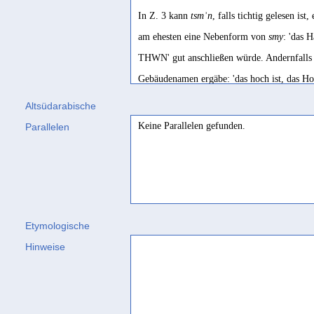
In Z. 3 kann
tsmʾn
, falls tichtig gelesen i
am ehesten eine Nebenform von
smy
: 'das 
THWN' gut anschließen würde. Andernfalls
Gebäudenamen ergäbe: 'das hoch ist, das Ho
war', wobei zur Wurzel
hwn
mehri
hawīn
'sc
Altsüdarabische
Keine Parallelen gefunden.
Parallelen
Höfner 1981, 18
Etymologische
Hinweise