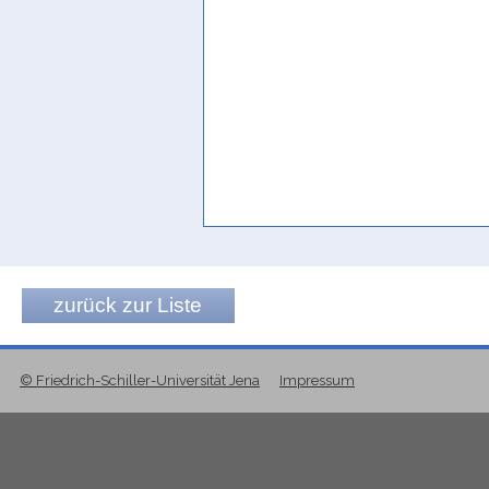
passer le jour
Pirenne 1977c 173
pave
Jamme 1955g 512
'pave' or 'roast'
Philby 1945 129f.
pavement
Jamme 1963 49
zurück zur Liste
renvoie à un accomplissement de 
rite' (Übersetzung M. Arbach)
© Friedrich-Schiller-Universität Jena
Impressum
Breton 2023b 236 Fn. 12
se rendre
Robin 2018a 329