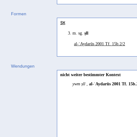
be chosen (as sovereign)
Formen
Ghūl 1993 254
SK
ein weiteres, zweimal in den T
3. m. sg.
ṣll
verbringen'
al-ʿAydarūs 2001 Tf. 15b.2/2
Müller 1972b 90
exalter (la divinité)
Wendungen
Pirenne 1990 112
nicht weiter bestimmter Kontext
have written
ywm ṣll
,
al-ʿAydarūs 2001 Tf. 15b.2
Multhoff 2024 167
könnte (...) für
ẓll
'eine Bedachun
Müller 1964 380
könnte jedoch für
ẓll
'eine Bedach
Müller 1972b 90