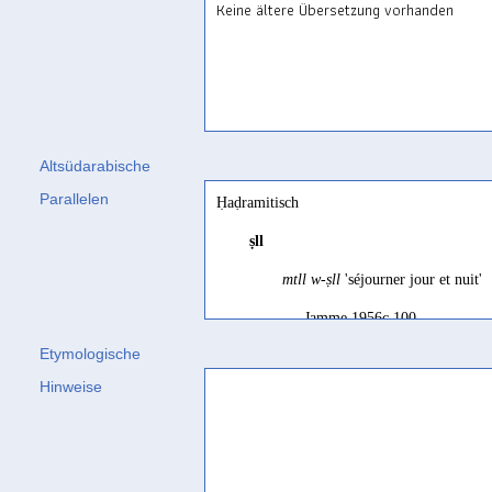
Keine ältere Übersetzung vorhanden
Altsüdarabische
Parallelen
Ḥaḍramitisch
ṣll
mtll w-ṣll
'séjourner jour et nuit'
Jamme 1956c 100
Etymologische
mtll w-ṣll
'sojourn day and night'
Hinweise
Jamme 1963 58
aufschreiben
Multhoff/Stein 2024 253 Fn. 