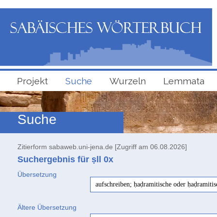
Projekt
Suche
Wurzeln
Lemmata
Suche
Zitierform sabaweb.uni-jena.de [Zugriff am 06.08.2026]
Suchergebnis für ṣll
0x
Übersetzung
aufschreiben; ḥaḍramitische oder ḥaḍramiti
Ältere Übersetzung