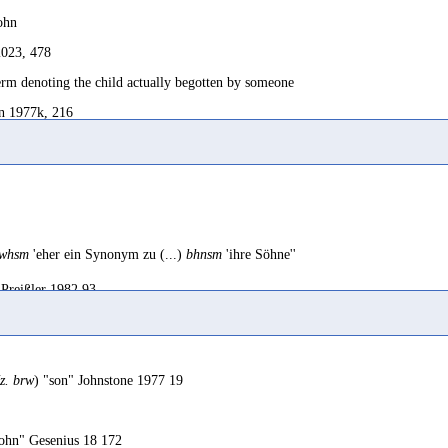
Sohn
2023, 478
term denoting the child actually begotten by someone
n 1977k, 216
soutient, à la suite de J. M. Solá Solé, qu'il désigne le fils adoptif
ns 1974, 248 Fn. 4
ans 1956c, 146
rwhsm
'eher ein Synonym zu (...)
bhnsm
'ihre Söhne''
Preißler 1982 93
n 1973, 449
fspring
rwhsm
'leurs parents'
; SD, 32
RES VI 97; Ryckmans 1956c 154
z. brw
) "son" Johnstone 1977 19
ern
 1982, 56
Müller 1963a 29
hn" Gesenius 18 172