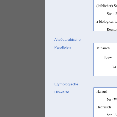
(leiblicher) 
Stein 
a biological 
Beesto
A. Lundin ... 
Altsüdarabische
Ryckma
Parallelen
Minäisch
anciens
]brw
Ryckm
ʾb
child
Beesto
Etymologische
child, son, of
ʾb
Ḥarsusi
Hinweise
SD, 32
ber
(
W
child; son
Elt
Hebräisch
Biella
bar
"So
descendant