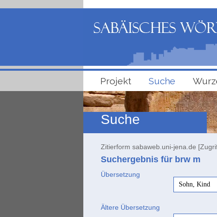
Projekt
Suche
Wurz
Suche
Zitierform sabaweb.uni-jena.de [Zugri
Suchergebnis für brw
m
Übersetzung
Sohn, Kind
Ältere Übersetzung