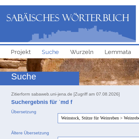
Projekt
Suche
Wurzeln
Lemmata
Suche
Zitierform sabaweb.uni-jena.de [Zugriff am 07.08.2026]
Suchergebnis für ʿmd
f
Übersetzung
Weinstock, Stütze für Weinreben > Weinrebe
Ältere Übersetzung