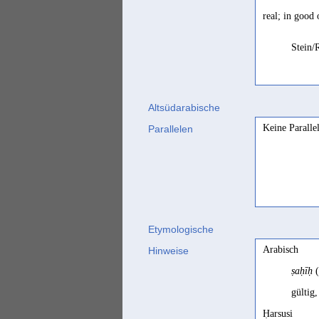
real; in good 
Stein/
Altsüdarabische
Keine Paralle
Parallelen
Etymologische
Arabisch
Hinweise
ṣaḥīḥ
(
gültig
Ḥarsusi