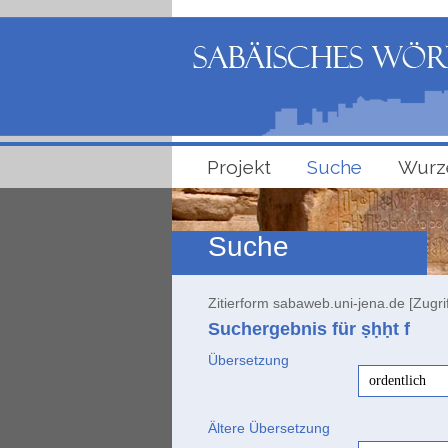
Projekt
Suche
Wurz
Suche
Zitierform sabaweb.uni-jena.de [Zugri
Suchergebnis für ṣḥḥt
f
Übersetzung
ordentlich
Ältere Übersetzung