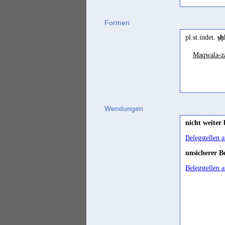
ṣeḥ
(
W
Formen
Jemenitisch-A
pl.st.indet.
ṣ
ṣaḥīḥ
(
Maqwala-z
Mehri
ṣəḥ
(
W
Wendungen
nicht weiter
Belegstellen 
unsicherer B
Belegstellen 