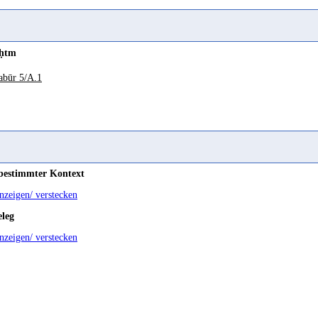
z. ṣḥḥ
) "alive; well" Johnstone 1977 115
rabisch
ḥḥtm
Wz. ṣḥḥ
) "in Ordnung, ordentlich, wahr" Behnstedt 1996 701
abūr 5/A.1
z. ṣḥḥ
) "alive, awake, healthy" Johnstone 1987 360
 bestimmter Kontext
anzeigen/ verstecken
eleg
anzeigen/ verstecken