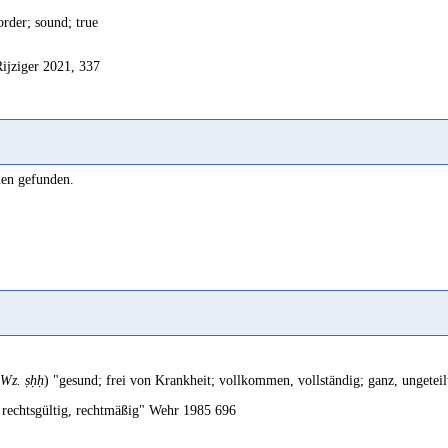
order; sound; true
Rijziger 2021, 337
len gefunden.
Wz. ṣḥḥ
) "gesund; frei von Krankheit; vollkommen, vollständig; ganz, ungeteilt;
, rechtsgültig, rechtmäßig" Wehr 1985 696