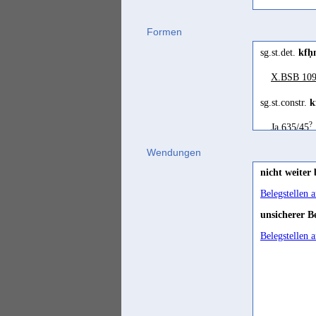
kaffaḥ
Formen
sg.st.det.
kfḥ
X.BSB 109
sg.st.constr.
k
?
Ja 635/45
Wendungen
nicht weiter
Belegstellen 
unsicherer B
Belegstellen 