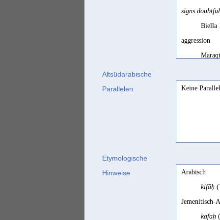
signs doubtful
Biella
aggression
Maraqt
Aggression ≠ 
Altsüdarabische
Multho
Keine Paralle
Parallelen
aggression, as
SD, 76
agression, att
SD fra
Etymologische
Konfrontatio
Arabisch
Hinweise
Stein 
kifāḥ
(
unexpected at
Jemenitisch-A
Jamme
kafaḥ