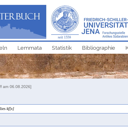
eln
Lemmata
Statistik
Bibliographie
ff am 06.08.2026]
lies
kf[x]