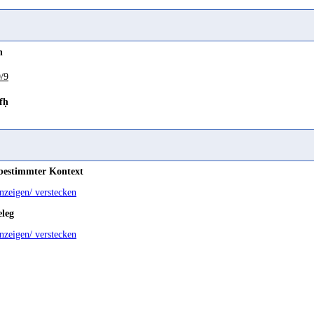
(
Wz. kfḥ
) "bekämpfen" Behnstedt 2006 1077
n
/9
fḥ
 bestimmter Kontext
anzeigen/ verstecken
eleg
anzeigen/ verstecken