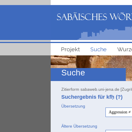
Projekt
Suche
Wurz
Suche
Zitierform sabaweb.uni-jena.de [Zugri
Suchergebnis für kfḥ (?)
Übersetzung
Aggression ≠ 
Ältere Übersetzung