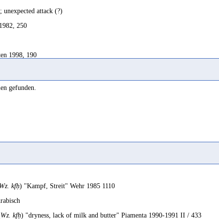
; unexpected attack (?)
 1982, 250
en 1998, 190
lies
kf[x]
ff 2019, 159
len gefunden.
sault
; SD, 76
aque
nçais, 76
n
2010, 726
Wz. kfḥ
) "Kampf, Streit" Wehr 1985 1110
tack
rabisch
 1962, 439
(
Wz. kfḥ
) "dryness, lack of milk and butter" Piamenta 1990-1991 II / 433