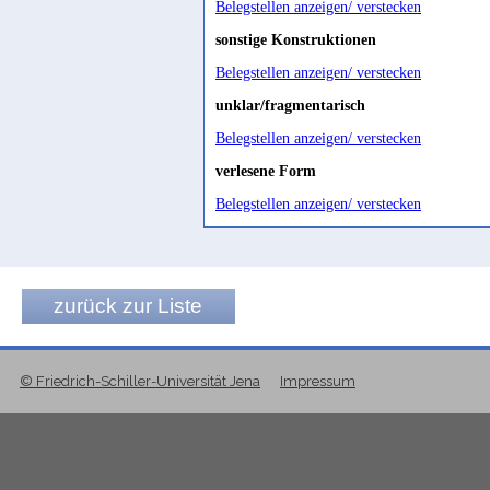
Belegstellen anzeigen/ verstecken
sg.st.constr.
<n>ḥl
commissionné
sonstige Konstruktionen
?
JML-H-17/1
Ryckmans 1957b, 563
Belegstellen anzeigen/ verstecken
pl.
ʾnḥl
functionary
unklar/fragmentarisch
Avanzini 2018a, 536
Ry 548/13
Belegstellen anzeigen/ verstecken
hirer
of mercenaries
verlesene Form
SD, 95; SD, 95
Belegstellen anzeigen/ verstecken
hirers
Beeston 1973, 453
Kommandant
zurück zur Liste
Sima 2000, 63 Bsp. 7 und öfter; Sim
leader
© Friedrich-Schiller-Universität Jena
Impressum
v. Wissmann 1968, 82
mercenary captain
Beeston 1976a, 67; SD, 95; Priolett
mercenary troops