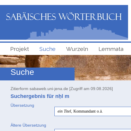
Projekt
Suche
Wurzeln
Lemmata
Suche
Zitierform sabaweb.uni-jena.de [Zugriff am 09.08.2026]
Suchergebnis für nḥl
m
Übersetzung
ein Titel
, Kommandant o.ä.
Ältere Übersetzung