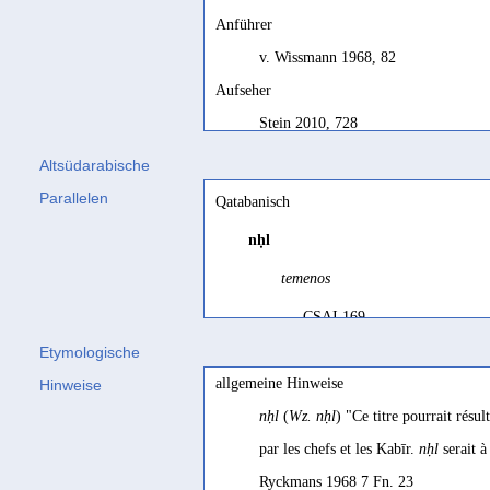
Anführer
v. Wissmann 1968, 82
Aufseher
Stein 2010, 728
Aufseher, Beauftragter, Verwalter
Altsüdarabische
Nebes 2016, 36
Parallelen
Qatabanisch
Beauftragter, Aufseher
nḥl
Stein 2010, 475
temenos
Befehlshaber, Kommandeur
CSAI 169
Sima 2000, 64 Fn. 208
Etymologische
capitaine
cadeaux (?)
allgemeine Hinweise
Hinweise
Robin/Gajda 1994, 131
Lundin 1977 103
nḥl
(
Wz. nḥl
) "Ce titre pourrait résu
capitaine de cavalerie
donus, oblationis
par les chefs et les Kabīr.
nḥl
serait à 
Robin et al. 2022, 55
Conti Rossini 1931 185
Ryckmans 1968 7 Fn. 23
capitaine mercenaire