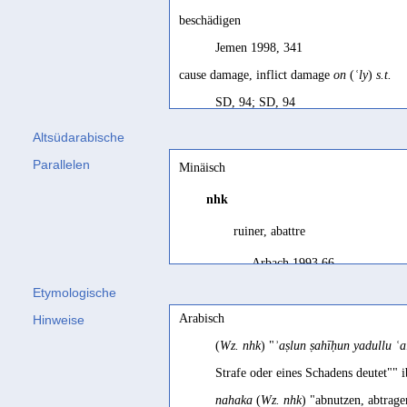
beschädigen
Jemen 1998, 341
cause damage, inflict damage
on
(
ʿly
)
s.t.
SD, 94; SD, 94
destroy
Altsüdarabische
Maraqten 1998, 194
Parallelen
Minäisch
endommager
nhk
Lombardi 2021, 101
ruiner, abattre
endommager, causer des dégâts
à (ʿly) qqch
Arbach 1993 66
SD français, 94
Etymologische
injure, inflict injuries
Arabisch
Hinweise
Biella 1982, 295
(
Wz. nhk
) "
ʾaṣlun ṣahīḥun yadullu ʿa
mutiler
Strafe oder eines Schadens deutet"" i
Ryckmans 1958a, 134
nahaka
(
Wz. nhk
) "abnutzen, abtrag
sich vergreifen