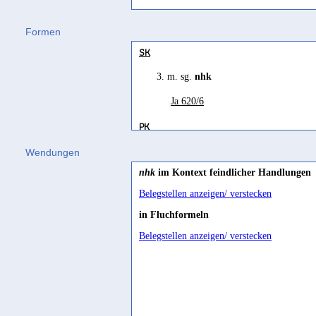
nahika
(
Wz. nhk
) "erschöpfen, schw
Grimme 1932, 108
Formen
Gəʿəz
to inflict
SK
nəhka
(
Wz. nhk
) "groan, sigh, be sad
Jamme 1962, 442; Beeston 1986, 46
3. m. sg.
nhk
agitated" Leslau 1991 393
Ja 620/6
PK
3. m. sg.
ynhkn
Wendungen
nhk
im Kontext feindlicher Handlungen
RES 4090/2
Belegstellen anzeigen/ verstecken
in Fluchformeln
Belegstellen anzeigen/ verstecken