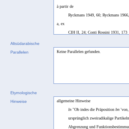
à partir de
Ryckmans 1949, 60; Ryckmans 1966
a, ex
CIH II, 24; Conti Rossini 1931, 173
ab
Altsüdarabische
CIH II, 100; CIH III, 48; Boneschi 
Keine Parallelen gefunden.
Parallelen
au-delà
Robin 1992, 157
characteristic of the archaic period, (...) pr
to there'
Etymologische
Beeston apud Kitchen 1995, 81
allgemeine Hinweise
Hinweise
de, depuis (surtout suive de
ʿd/ʿdy
)
ln
"Ob indes die Präposition
bn
'von,
SD français, 82
ursprünglich zweiradikalige Partikeln
depuis
Abgrenzung und Funktionsbestimmung
RES VII, 372; Jamme 1955a, 269; Pi