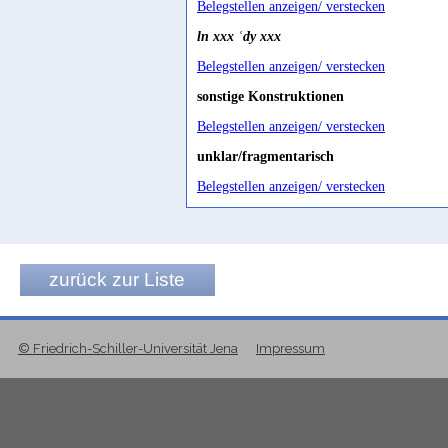
Belegstellen anzeigen/ verstecken
Maraqten 2014d, 396
ln xxx ʿdy xxx
Belegstellen anzeigen/ verstecken
sonstige Konstruktionen
Belegstellen anzeigen/ verstecken
unklar/fragmentarisch
Belegstellen anzeigen/ verstecken
unsicherer Beleg
Belegstellen anzeigen/ verstecken
zurück zur Liste
verlesene Form
Belegstellen anzeigen/ verstecken
© Friedrich-Schiller-Universität Jena
Impressum