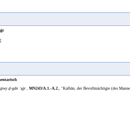
ṣġr
2
entarisch
qtwy ḏ-gdn ʾṣġr
,
MN243/A.1.-A.2.
, "Kalbān, der Bevollmächtigte (des Mann