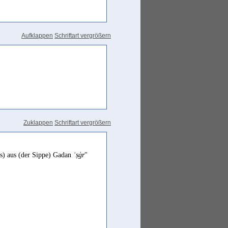
Aufklappen
Schriftart vergrößern
Zuklappen
Schriftart vergrößern
es) aus (der Sippe) Gadan
ʾṣġr
"