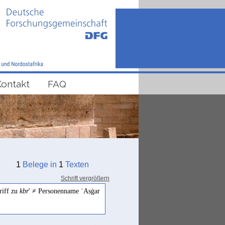
Kontakt
FAQ
1
Belege in
1
Texten
Schrift vergrößern
riff zu
kbr
' ≠ Personenname ʾAṣġar