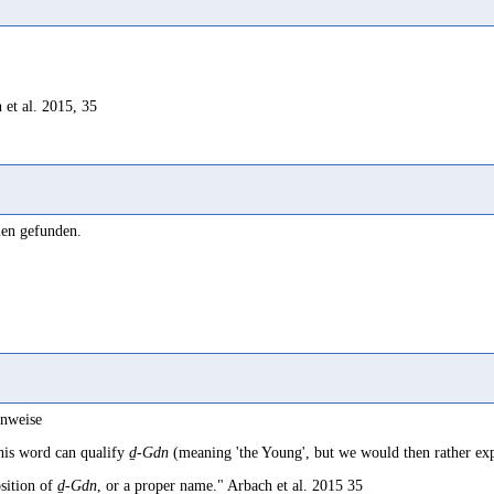
 et al. 2015, 35
len gefunden.
inweise
his word can qualify
ḏ-Gdn
(meaning 'the Young', but we would then rather ex
osition of
ḏ-Gdn
, or a proper name." Arbach et al. 2015 35