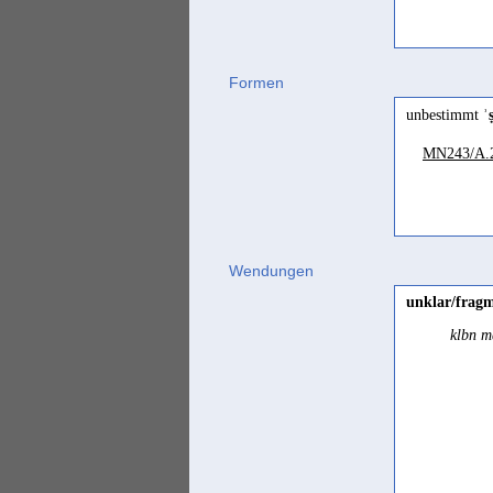
Formen
unbestimmt
ʾ
MN243/A.
Wendungen
unklar/fragm
klbn m