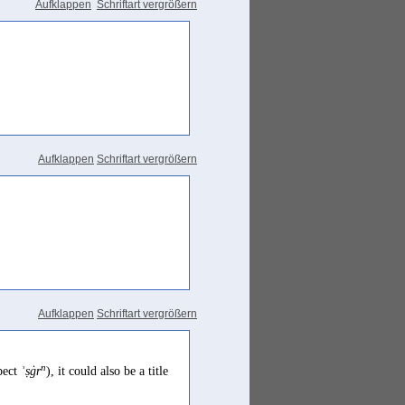
Aufklappen
Schriftart vergrößern
Aufklappen
Schriftart vergrößern
Aufklappen
Schriftart vergrößern
n
pect
ʾṣġr
), it could also be a title