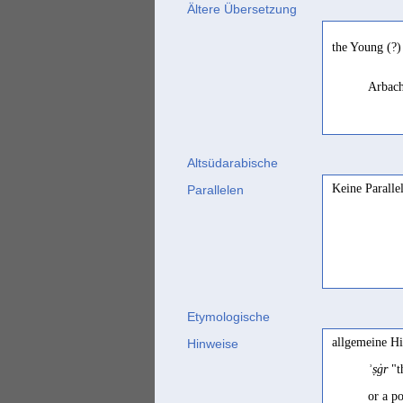
Ältere Übersetzung
the Young (?)
Arbach
Altsüdarabische
Keine Paralle
Parallelen
Etymologische
allgemeine H
Hinweise
ʾṣġr
"t
or a p