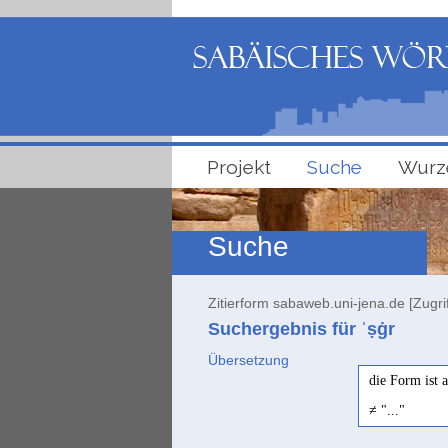
Projekt
Suche
Wurz
Suche
Zitierform sabaweb.uni-jena.de [Zugri
Suchergebnis für ʾṣġr
Übersetzung
die Form ist 
≠ "..."