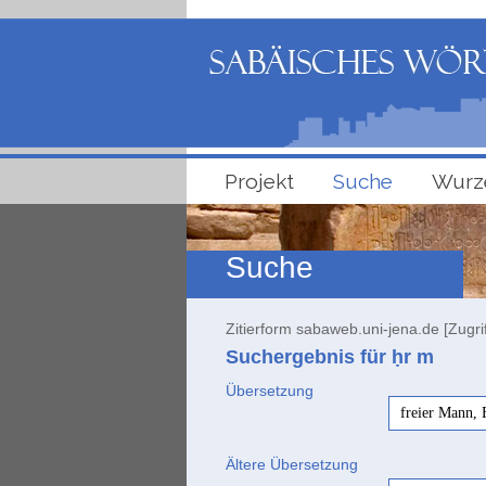
Projekt
Suche
Wurz
Suche
Zitierform sabaweb.uni-jena.de [Zugri
Suchergebnis für ḥr
m
Übersetzung
freier Mann, 
Ältere Übersetzung