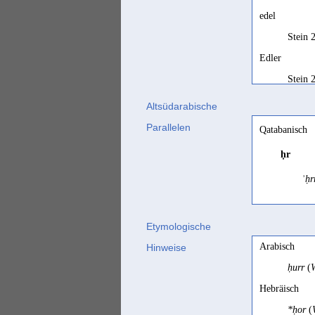
edel
Stein 
Edler
Stein 
free
Altsüdarabische
Jamme 
Parallelen
Qatabanisch
free man
ḥr
Priole
ʾḥr
free man/fre
Naumki
Etymologische
free man/wo
fre
Arabisch
Hinweise
SD, 71
ḥurr
(
W
free men
Minäisch
Hebräisch
Beesto
ḥr
m
*ḥor
(
free-born