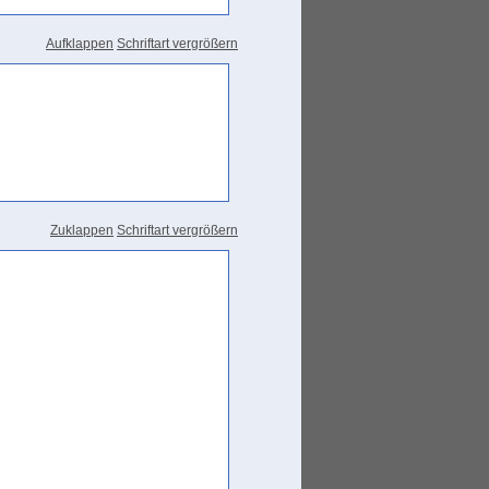
Aufklappen
Schriftart vergrößern
c, 119
Zuklappen
Schriftart vergrößern
,
Schm/Sir 92/A.4
,
Schm/Sir