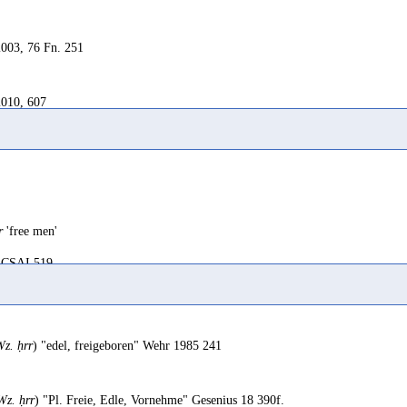
2003, 76 Fn. 251
2010, 607
1957c, 178; Beeston 1986u, 4
tta 2013, 272
r
'free men'
e woman
CSAI 519
n 2005-2006, 174 Fn. 15
man
eman, free-born man
; SD, 71
Ricks 1989 69 s.r.
?rr
II
z. ḥrr
) "edel, freigeboren" Wehr 1985 241
n 1976a, 29; Avanzini 2016, 279
Wz. ḥrr
) "Pl. Freie, Edle, Vornehme" Gesenius 18 390f.