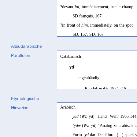
?devant
lui
, immédiatement, sur-le-champ
SD français, 167
?in front of
him
, immediately, on the spot
SD, 167; SD, 167
?main d'œuvre
Altsüdarabische
SD français, 167
Parallelen
Qatabanisch
?work-force, labour-force
yd
SD, 167; SD, 167
eigenhändig
ʾ b-ʾydw
'nicht ist es möglich (?)'
Rhodokanakis 1924a 16
Sima 2000, 194 Bsp. 11
Etymologische
figuratively
, action, power
hand
Arabisch
Hinweise
Biella 1982, 229
CSAI 297; Jamme 1955g 512
yad
(
Wz. yd
) "Hand" Wehr 1985 144
fractional
part-ownership
of land, canal &c
Hand
ʾydw
(
Wz. yd
) "Analog zu arabisch
ʾ
SD, 167; SD, 167
Jändl 2009 123; Jemen 1998 
Form
ʾyd
dar. Der Plural (...) spielt
in exp[ression]s b-yd(n(, b-ydy
: at the hand 