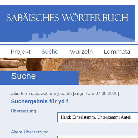
Projekt
Suche
Wurzeln
Lemmata
Suche
Zitierform sabaweb.uni-jena.de [Zugriff am 07.08.2026]
Suchergebnis für yd
f
Übersetzung
Hand; Einzelstamm, Unterstamm; Anteil
Ältere Übersetzung