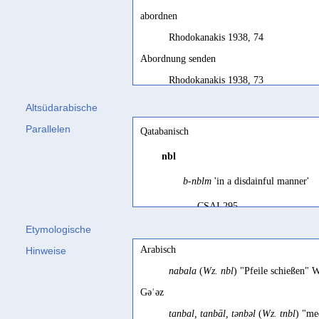
abordnen
Rhodokanakis 1938, 74
Abordnung senden
Rhodokanakis 1938, 73
aussenden
Altsüdarabische
Stein 2003, 60
Parallelen
Qatabanisch
Botschaft schicken
nbl
Höfner 1938, 17
b-nblm
'in a disdainful manner'
dépêcher
CSAI 295
Robin 2014, 184
Etymologische
dépêcher ~ envoyer
qqn
en mission
auprès d
Abgeordnete
Arabisch
Hinweise
SD français, 90
Rhodokanakis 1915a 34
nabala
(
Wz. nbl
) "Pfeile schießen" 
despatch on a diplomatic mission
Abordnung
Gəʿəz
Beeston 1976a, 26
Nebes 1995 248 Bsp. Q 2; Rh
tanbal, tanbāl, tənbəl
(
Wz. tnbl
) "me
despatch, send
s.o.
on a mission
to
(
bʿbr
)
s.o