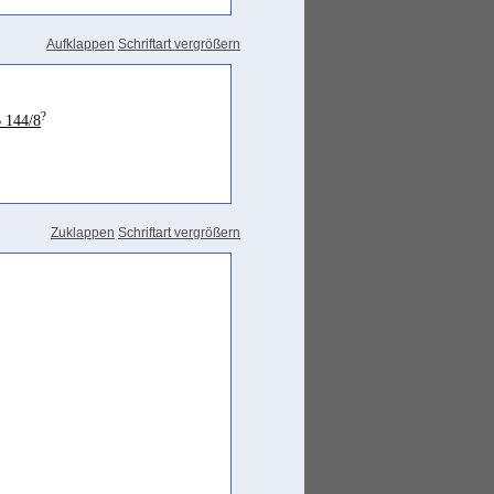
) ebenes weiches Land. (...) Und
Aufklappen
Schriftart vergrößern
schen dem roten
barṯ
und soundso;
ähe von Ḥims, in der eine Menge
?
 144/8
Zuklappen
Schriftart vergrößern