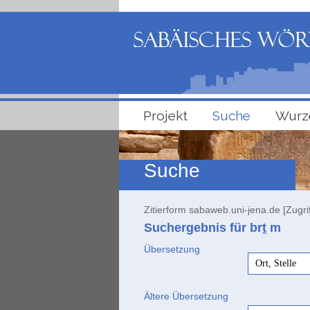
Projekt
Suche
Wurz
Suche
Zitierform sabaweb.uni-jena.de [Zugri
Suchergebnis für brṯ
m
Übersetzung
Ort, Stelle
Ältere Übersetzung