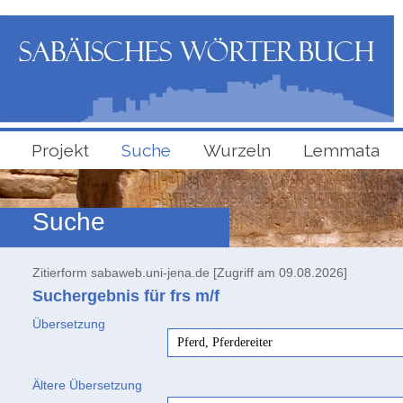
Projekt
Suche
Wurzeln
Lemmata
Suche
Zitierform sabaweb.uni-jena.de [Zugriff am 09.08.2026]
Suchergebnis für frs
m/f
Übersetzung
Pferd, Pferdereiter
Ältere Übersetzung