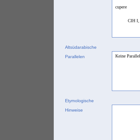
cupere
CIH I,
Altsüdarabische
Keine Paralle
Parallelen
Etymologische
Hinweise