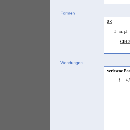
Formen
SK
3. m. pl.
CIH 3
Wendungen
verlesene Fo
[ ...-h