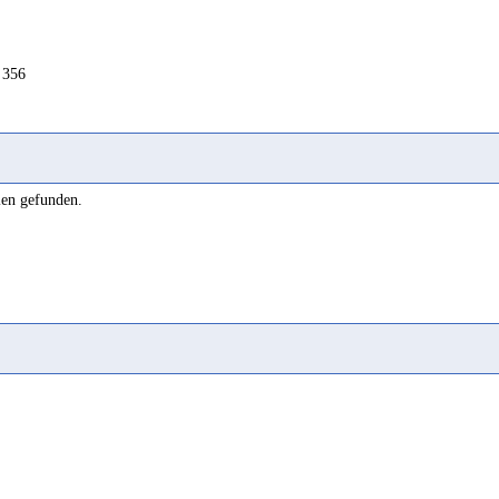
 356
len gefunden.