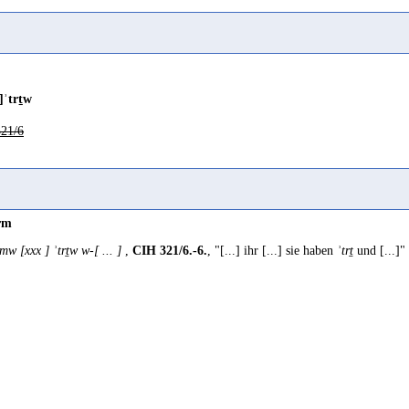
]ʾtrṯw
21/6
rm
]mw [xxx ] ʾtrṯw w-[ ... ]
,
CIH 321/6.-6.
, "[...] ihr [...] sie haben
ʾtrṯ
und [...]"