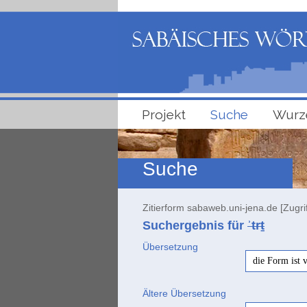
Projekt
Suche
Wurz
Suche
Zitierform sabaweb.uni-jena.de [Zugri
Suchergebnis für
ʾtrṯ
Übersetzung
die Form ist 
Ältere Übersetzung