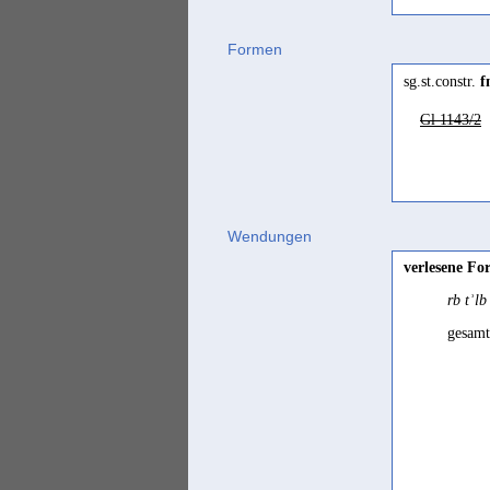
Formen
sg.st.constr.
f
Gl 1143/2
Wendungen
verlesene Fo
rb tʾl
gesamt