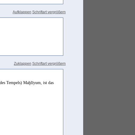
Aufklappen
Schriftart vergrößern
Zuklappen
Schriftart vergrößern
des Tempels) Maḫlīyum, ist das