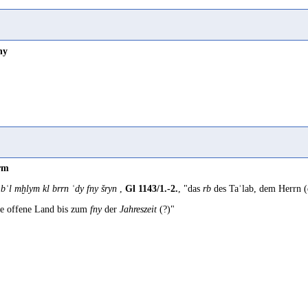
ny
rm
b bʿl mḫlym kl brrn ʿdy fny šryn
,
Gl 1143/1.-2.
, "das
rb
des Taʾlab, dem Herrn (
e offene Land bis zum
fny
der
Jahreszeit
(?)"