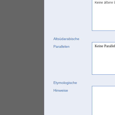
Keine ältere
Altsüdarabische
Keine Paralle
Parallelen
Etymologische
Hinweise