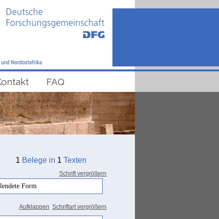
Kontakt
FAQ
1
Belege in
1
Texten
Schrift vergrößern
llendete Form
Aufklappen
Schriftart vergrößern