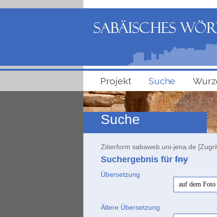
Projekt
Suche
Wurz
Suche
Zitierform sabaweb.uni-jena.de [Zugri
Suchergebnis für
fny
Übersetzung
auf dem Foto 
Ältere Übersetzung