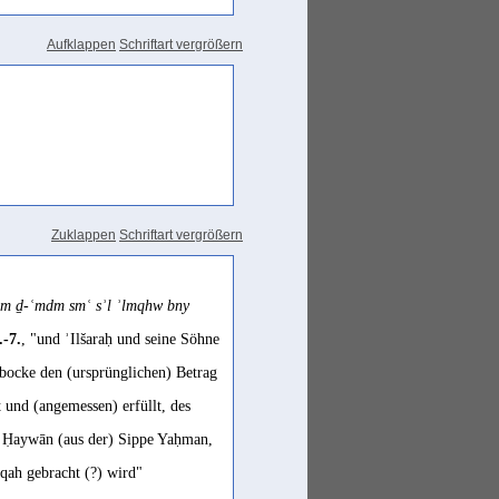
Aufklappen
Schriftart vergrößern
Zuklappen
Schriftart vergrößern
ʿ]m ḏ-ʿmdm smʿ sʾl ʾlmqhw bny
.-7.
, "und ʾIlšaraḥ und seine Söhne
bocke den (ursprünglichen) Betrag
 und (angemessen) erfüllt, des
m Ḥaywān (aus der) Sippe Yaḥman,
ah gebracht (?) wird"