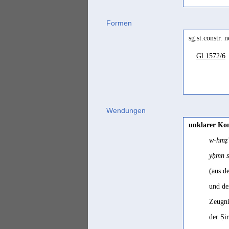
Formen
sg.st.constr.
Gl 1572/6
Wendungen
unklarer Ko
w-hmẓʾ
yḥmn s
(aus d
und de
Zeugni
der Ṣi