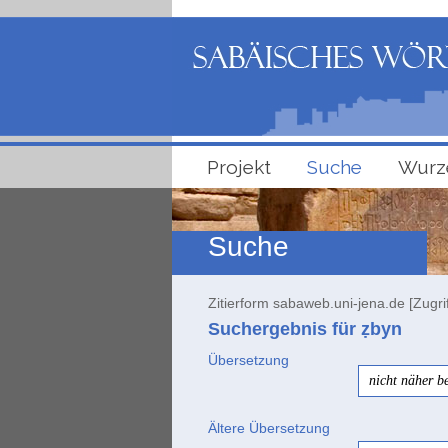
Projekt
Suche
Wurz
Suche
Zitierform sabaweb.uni-jena.de [Zugri
Suchergebnis für ẓbyn
Übersetzung
nicht näher b
Ältere Übersetzung