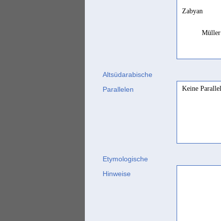
Zabyan
Müller
Altsüdarabische
Keine Paralle
Parallelen
Etymologische
Hinweise