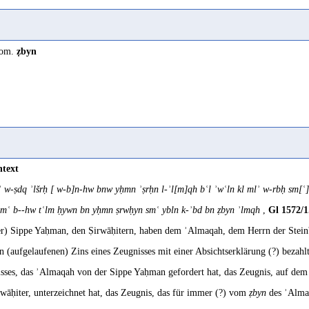
 nom.
ẓbyn
ntext
 w-ṣdq ʾlšrḥ [ w-b]n-hw bnw yḥmn ʾṣrḥn l-ʾl[m]qh bʿl ʾwʿln kl mlʾ w-rbḥ sm[
mʿ b--hw tʿlm ḥywn bn yḥmn ṣrwḥyn smʿ ybln k-ʾbd bn ẓbyn ʾlmqh
,
Gl 1572/1
er) Sippe Yaḥman, den Ṣirwāḥitern, haben dem ʾAlmaqah, dem Herrn der Stein
n (aufgelaufenen) Zins eines Zeugnisses mit einer Absichtserklärung (?) bezahlt
sses, das ʾAlmaqah von der Sippe Yaḥman gefordert hat, das Zeugnis, auf de
rwāḥiter, unterzeichnet hat, das Zeugnis, das für immer (?) vom
ẓbyn
des ʾAlmaq