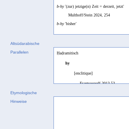
b-hy
'(zur) jetzige(n) Zeit = derzeit, jetzt'
Multhoff/Stein 2024, 254
b-hy
'bisher'
Multhoff/Stein 2024, 250
Altsüdarabische
Parallelen
Ḥaḍramitisch
hy
[enclitique]
Frantsouzoff 2013 53
Etymologische
bhy
'dans'
Hinweise
Frantsouzoff 2005 249
b-hy
'in the year of'
Avanzini 2002 135; Frantsou