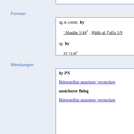
b-hy
'particule
b
suivie de l'éleme
Formen
Ryckmans 1944 162
sg.st.constr.
hy
ḏ-hy
'during the year of'
?
ʿAbadān 1/44
,
Ḥāǧǧ-al-Ṭaffa 1/9
Avanzini 2008 632
sg.
hy
ḏhy
kann nur Dualform sein, den
?
ZI 11/8
Rhodokanakis 1917 54
Wendungen
ḏhy
'während des Eponymats'
hy PN
Rhodokanakis 1917 49
Belegstellen anzeigen/ verstecken
hy
ist wohl gleich dem ursprüngli
unsicherer Beleg
minäischen
ʾy
(...) und in
ḏhy
nich
Belegstellen anzeigen/ verstecken
Rhodokanakis 1917 171
Eponymat(sjahr)
Stein 2023 184