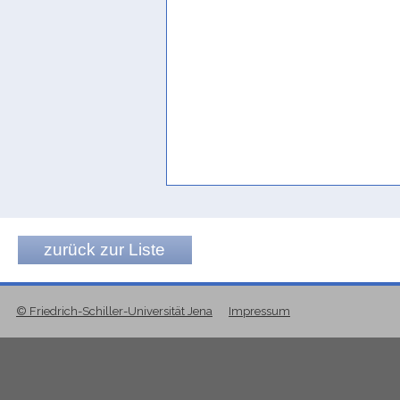
Eponymatsjahr
Multhoff/Stein 2024 254; Ste
thanks to (?)
Frantsouzoff 2001a 64
zurück zur Liste
© Friedrich-Schiller-Universität Jena
Impressum