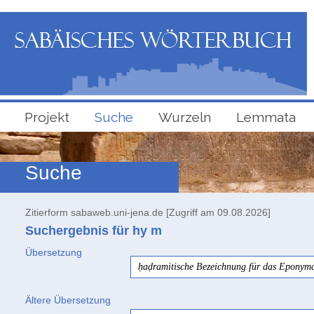
Projekt
Suche
Wurzeln
Lemmata
Suche
Zitierform sabaweb.uni-jena.de [Zugriff am 09.08.2026]
Suchergebnis für hy
m
Übersetzung
ḥaḍramitische Bezeichnung für das Eponyma
Ältere Übersetzung