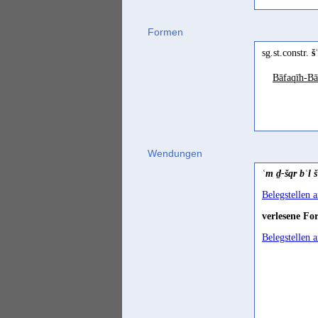
Gəʿəz
Formen
śāʿr
(
W
sg.st.constr.
š
Jemenitisch-A
Bāfaqīh-Bā
šaʿrā
(
Wendungen
ʿm ḏ-šqr bʿl 
Belegstellen 
verlesene Fo
Belegstellen 