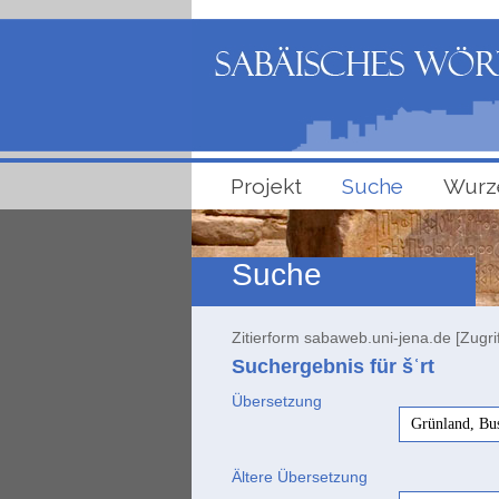
Projekt
Suche
Wurz
Suche
Zitierform sabaweb.uni-jena.de [Zugri
Suchergebnis für šʿrt
Übersetzung
Grünland, Bu
Ältere Übersetzung