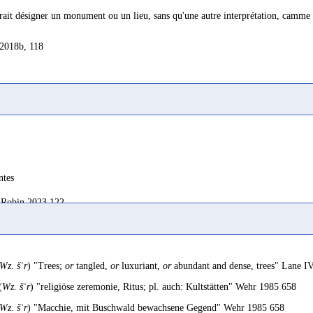
rait désigner un monument ou un lieu, sans qu'une autre interprétation, camme la
2018b, 118
ntes
Robin 2023 122
Wz. šʿr
) "Trees;
or
tangled,
or
luxuriant,
or
abundant and dense, trees" Lane I
(
Wz. šʿr
) "religiöse zeremonie, Ritus; pl. auch: Kultstätten" Wehr 1985 658
Wz. šʿr
) "Macchie, mit Buschwald bewachsene Gegend" Wehr 1985 658