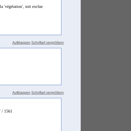
 'végétation', soit exclue
Aufklappen
Schriftart vergrößern
Aufklappen
Schriftart vergrößern
V / 1561