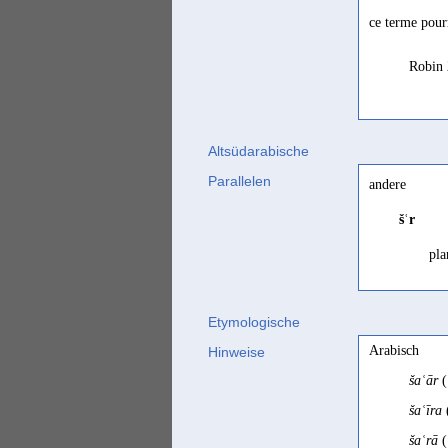
ce terme pour
Robin 
Altsüdarabische
Parallelen
andere
šʿr
pla
Etymologische
Arabisch
Hinweise
šaʿār
(
šaʿīra
šaʿrā
(