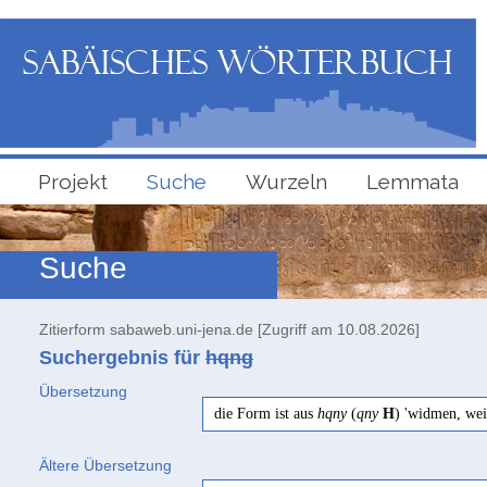
Projekt
Suche
Wurzeln
Lemmata
Suche
Zitierform sabaweb.uni-jena.de [Zugriff am 10.08.2026]
Suchergebnis für
hqng
Übersetzung
die Form ist aus
hqny
(
qny
H
) 'widmen, wei
Ältere Übersetzung