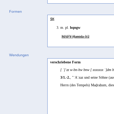
Formen
SK
3. m. pl.
hqngw
MAFY-Ḥamida 3/2
Wendungen
verschriebene Form
[ ʾ]ʿzz w-bn-hw bnw [ xxxxxxx ʾ]dm 
3/1.-2.
, "ʾAʿzaz und seine Söhne (au
Herrn (des Tempels) Maḏraḥum, diese