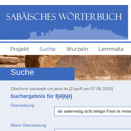
Projekt
Suche
Wurzeln
Lemmata
Suche
Zitierform sabaweb.uni-jena.de [Zugriff am 07.08.2026]
Suchergebnis für
f[d]ḥ[t]
Übersetzung
die anderweitig nicht belegte Form ist verm
Ältere Übersetzung