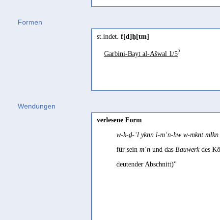
Formen
st.indet.
f[d]ḥ[tm]
?
Garbini-Bayt al-Ašwal 1/5
Wendungen
verlesene Form
w-k-ḏ-ʾl yknn l-mʿn-hw w-mknt mlkn 
für sein
mʿn
und das
Bauwerk
des Kö
deutender Abschnitt)"