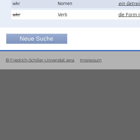
wkr
Nomen
ein Getrei
wkr
Verb
die Form 
Neue Suche
© Friedrich-Schiller-Universität Jena
Impressum