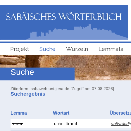
Projekt
Suche
Wurzeln
Lemmata
Suche
Zitierform: sabaweb.uni-jena.de [Zugriff am 07.08.2026]
Suchergebnis
Lemma
Wortart
Überse
mwkr
unbestimmt
vollständ