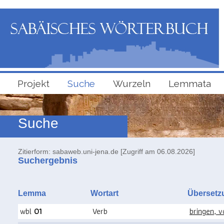
Projekt
Suche
Wurzeln
Lemmata
Suche
Zitierform: sabaweb.uni-jena.de [Zugriff am 06.08.2026]
Suchergebnis
Lemma
Wortart
Überse
wbl
01
Verb
bringen, 