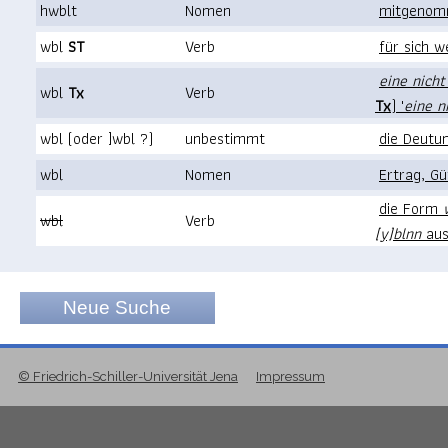
hwblt
Nomen
mitgenomm
wbl
ST
Verb
für sich 
eine nich
wbl
Tx
Verb
Tx
) '
eine n
wbl (oder ]wbl ?)
unbestimmt
die Deutun
wbl
Nomen
Ertrag, G
die Form
wbl
Verb
[y]blnn
au
Neue Suche
© Friedrich-Schiller-Universität Jena
Impressum