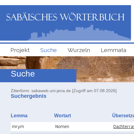
Projekt
Suche
Wurzeln
Lemmata
Suche
Zitierform: sabaweb.uni-jena.de [Zugriff am 07.08.2026]
Suchergebnis
Lemma
Wortart
Überse
mrym
Nomen
Dachterra