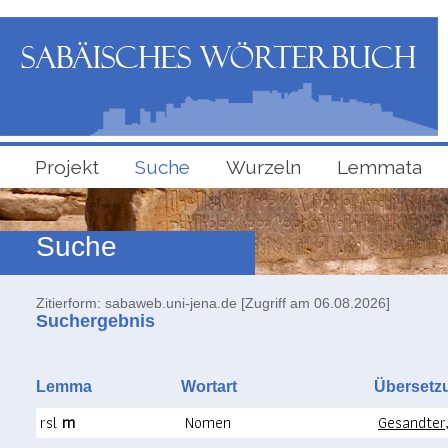
Projekt
Suche
Wurzeln
Lemmata
Suche
Zitierform: sabaweb.uni-jena.de [Zugriff am 06.08.2026]
Suchergebnis
Lemma
Wortart
Überse
rsl
m
Nomen
Gesandter