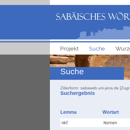
Projekt
Suche
Wurz
Suche
Zitierform: sabaweb.uni-jena.de [Zugr
Suchergebnis
Lemma
Wortart
nkf
Nomen