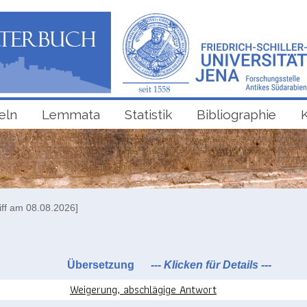
eln
Lemmata
Statistik
Bibliographie
iff am 08.08.2026]
Übersetzung
--- Klicken für Details ---
Weigerung, abschlägige Antwort