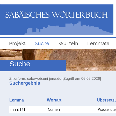
Projekt
Suche
Wurzeln
Lemmata
Suche
Zitierform: sabaweb.uni-jena.de [Zugriff am 06.08.2026]
Suchergebnis
Lemma
Wortart
Überse
mnhl (?)
Nomen
Wasserstel