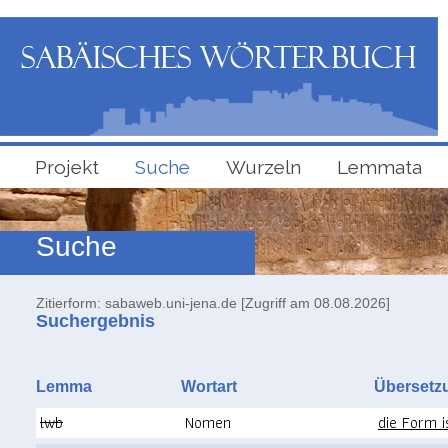
Projekt
Suche
Wurzeln
Lemmata
Suche
Zitierform: sabaweb.uni-jena.de [Zugriff am 08.08.2026]
Suchergebnis
Lemma
Wortart
Überse
lwb
Nomen
die Form 