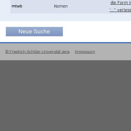
die Form 
mlwb
Nomen
"..."' verles
Neue Suche
© Friedrich-Schiller-Universität Jena
Impressum