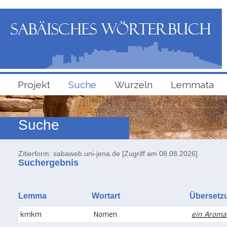
Projekt
Suche
Wurzeln
Lemmata
Suche
Zitierform: sabaweb.uni-jena.de [Zugriff am 08.08.2026]
Suchergebnis
Lemma
Wortart
Überse
kmkm
Nomen
ein Arom