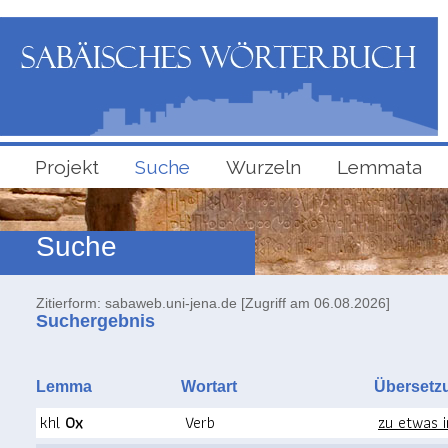
Projekt
Suche
Wurzeln
Lemmata
Suche
Zitierform: sabaweb.uni-jena.de [Zugriff am 06.08.2026]
Suchergebnis
Lemma
Wortart
Überse
khl
0x
Verb
zu etwas i