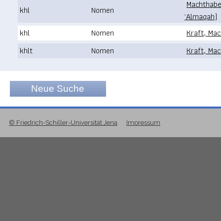
Machthaber
khl
Nomen
ʾAlmaqah)
khl
Nomen
Kraft, Mac
khlt
Nomen
Kraft, Mac
Neue Suche
© Friedrich-Schiller-Universität Jena
Impressum