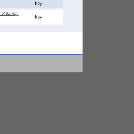
kby
e Zahlung
;
kby