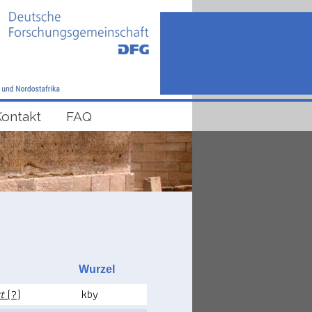
Kontakt
FAQ
Wurzel
t
(?)
kby