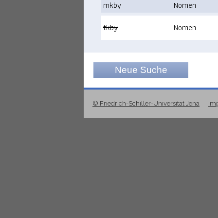
mkby
Nomen
tkby
Nomen
Neue Suche
© Friedrich-Schiller-Universität Jena
Im