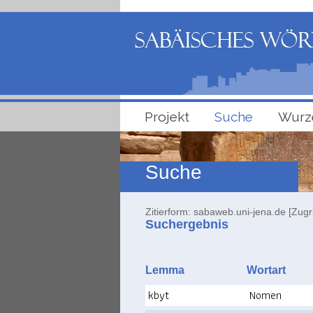
Projekt
Suche
Wurz
Suche
Zitierform: sabaweb.uni-jena.de [Zugr
Suchergebnis
Lemma
Wortart
kbyt
Nomen