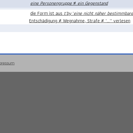
eine Personengruppe
≠
ein Gegenstand
die Form ist aus
tʾby
'
eine nicht näher bestimmbar
Entschädigung ≠ Wegnahme, Strafe ≠ "..."' verlesen
pressum