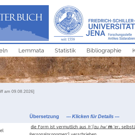
eln
Lemmata
Statistik
Bibliographie
iff am 09.08.2026]
Übersetzung
--- Klicken für Details ---
die Form ist vermutlich aus
hʾ
(zu
hwʾ
m
'er; selbst
el
Personalpronomen') verschrieben