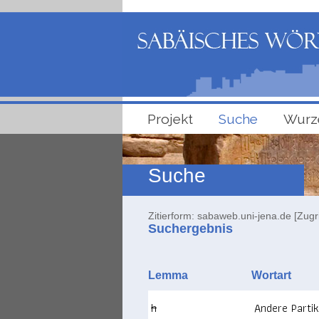
Projekt
Suche
Wurz
Suche
Zitierform: sabaweb.uni-jena.de [Zugr
Suchergebnis
Lemma
Wortart
h
Andere Partik